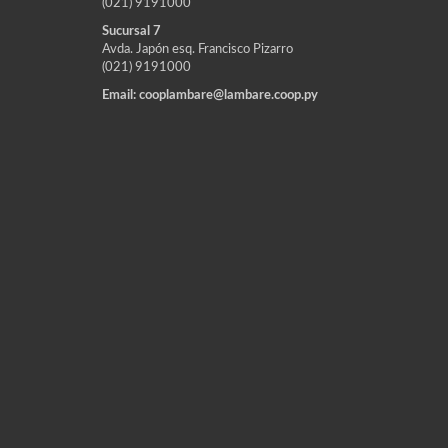
(021) 9191000
Sucursal 7
Avda. Japón esq. Francisco Pizarro
(021) 9191000
Email: cooplambare@lambare.coop.py