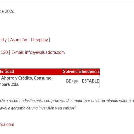
de 2026.
berty | Asunción - Paraguay |
130 | E-mail:
info@evaluadora.com
Entidad
Solvencia
Tendencia
e Ahorro y Crédito, Consumo,
BB+
py
ESTABLE
mbaré Ltda.
encia o recomendación para comprar, vender,
mantener un determinado valor o re
 aval o garantía de una inversión y
su emisor”.
ora.com